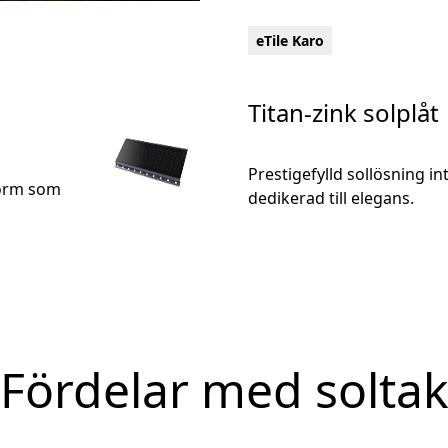
eTile Karo
Titan-zink solplåt
Prestigefylld sollösning i
form som
dedikerad till elegans.
Fördelar med solta