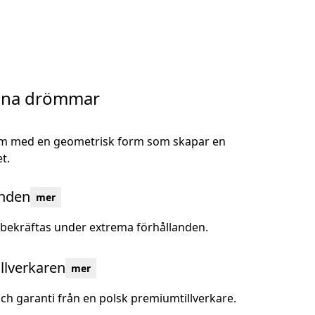
dina drömmar
tem med en geometrisk form som skapar en
t.
onden
mer
bekräftas under extrema förhållanden.
illverkaren
mer
h garanti från en polsk premiumtillverkare.