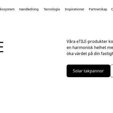
ekosystem
Handledning
Tecnologia
Inspirationer
Partnerskap
E
Våra eTILE-produkter ko
en harmonisk helhet med
öka värdet på din fasti
Solar takpannor