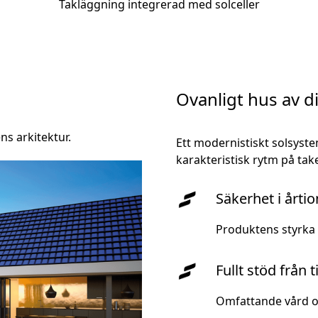
Takläggning integrerad med solceller
Ovanligt hus av 
ns arkitektur.
Ett modernistiskt solsys
karakteristisk rytm på take
Säkerhet i årti
Produktens styrka 
Fullt stöd från t
Omfattande vård oc