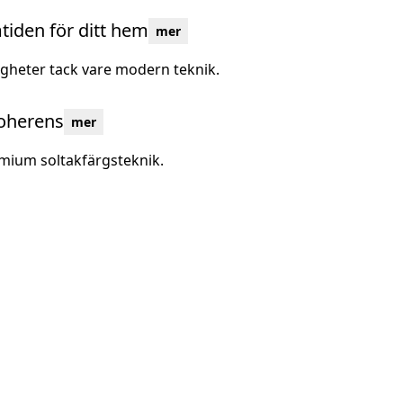
mtiden för ditt hem
mer
igheter tack vare modern teknik.
koherens
mer
mium soltakfärgsteknik.