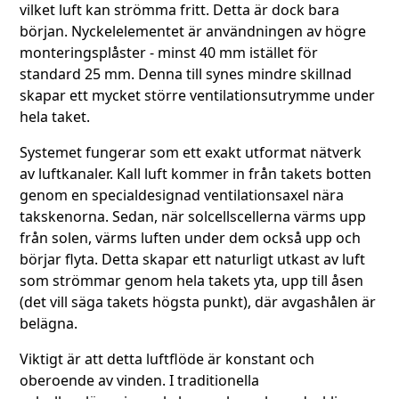
vilket luft kan strömma fritt. Detta är dock bara
början. Nyckelelementet är användningen av högre
monteringsplåster - minst 40 mm istället för
standard 25 mm. Denna till synes mindre skillnad
skapar ett mycket större ventilationsutrymme under
hela taket.
Systemet fungerar som ett exakt utformat nätverk
av luftkanaler. Kall luft kommer in från takets botten
genom en specialdesignad ventilationsaxel nära
takskenorna. Sedan, när solcellscellerna värms upp
från solen, värms luften under dem också upp och
börjar flyta. Detta skapar ett naturligt utkast av luft
som strömmar genom hela takets yta, upp till åsen
(det vill säga takets högsta punkt), där avgashålen är
belägna.
Viktigt är att detta luftflöde är konstant och
oberoende av vinden. I traditionella