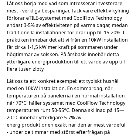
Låt oss börja med vad som intresserar investerare
mest - verkliga besparingar. Tack vare effektiv kylning
förlorar eTILE-systemet med CoolFlow Technology
endast 3-5% av effektiviteten på varma dagar, medan
traditionella installationer förlorar upp till 15-20%. I
praktiken innebär det att vi från en 10kW installation
får cirka 1-1,5 kW mer kraft på sommaren under
högtimmar av solsken. På årsbasis innebär detta
ytterligare energiproduktion till ett värde av upp till
flera tusen zloty.
Låt oss ta ett konkret exempel: ett typiskt hushåll
med en 10kW installation. En sommardag, när
temperaturen på panelerna i en normal installation
når 70°C, håller systemet med CoolFlow Technology
temperaturen runt 50-55°C. Denna skillnad på 15—
20 °C innebär ytterligare 5-7% av
energiproduktionen exakt när den är mest värdefull
- under de timmar med störst efterfrågan på