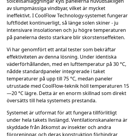
solcellsanläggningar kyls panelerna huvudsakligen
av slumpmässiga vindbyar, vilket är mycket
ineffektivt. I CoolFlow Technology-systemet fungerar
luftflödet kontinuerligt, så länge solen skiner - ju
intensivare insolationen och ju högre temperaturen
på panelerna desto starkare blir skorstenseffekten.
Vi har genomfört ett antal tester som bekräftar
effektiviteten av denna lösning. Under identiska
väderförhållanden, med en lufttemperatur på 30 °C,
nådde standardpaneler integrerade i taket
temperaturer på upp till 75 °C, medan paneler
utrustade med CoolFlow-teknik höll temperaturen 15
—20 °C lägre. Detta är en enorm skillnad som direkt
översätts till hela systemets prestanda.
Systemet är utformat för att fungera tillförlitligt
under hela takets livslängd. Ventilationskanalerna är
skyddade från åtkomst av insekter och andra
föroreningar, och deras konstruktion förhindrar