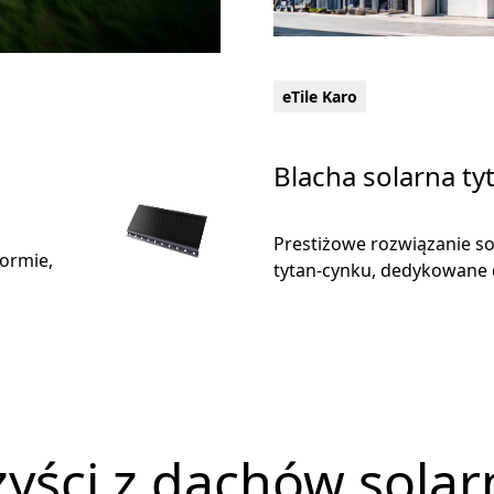
eTile Karo
Blacha solarna ty
Prestiżowe rozwiązanie s
ormie,
tytan-cynku, dedykowane d
yści z dachów sola