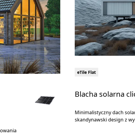
eTile Flat
Blacha solarna cl
Minimalistyczny dach sola
skandynawski design z wy
rowania