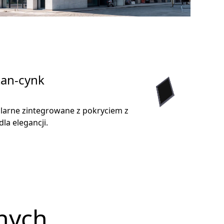
tan-cynk
olarne zintegrowane z pokryciem z
la elegancji.
rnych