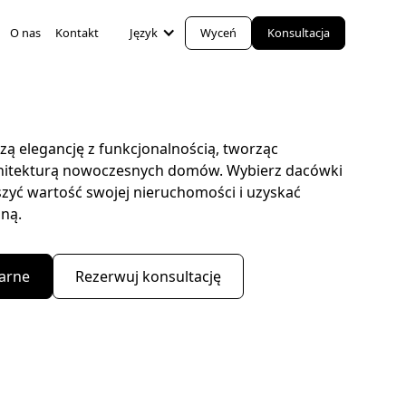
O nas
Kontakt
Język
Wyceń
Konsultacja
czą elegancję z funkcjonalnością, tworząc
chitekturą nowoczesnych domów. Wybierz dacówki
kszyć wartość swojej nieruchomości i uzyskać
ną.
arne
Rezerwuj konsultację