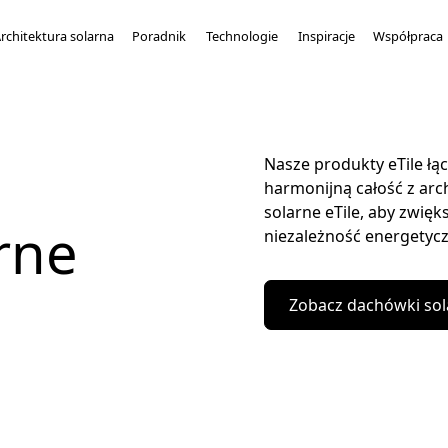
rchitektura solarna
Poradnik
Technologie
Inspiracje
Współpraca
Nasze produkty eTile łą
harmonijną całość z ar
solarne eTile, aby zwię
rne
niezależność energetycz
Zobacz dachówki sol