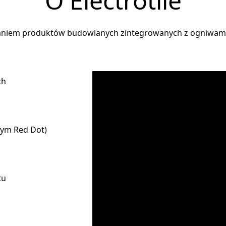
O Electrotile
aniem produktów budowlanych zintegrowanych z ogniwami
ch
tym Red Dot)
tu