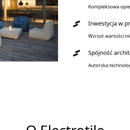
Kompleksowa opiek
Inwestycja w p
Wzrost wartości ni
Spójność archi
Autorska technolo