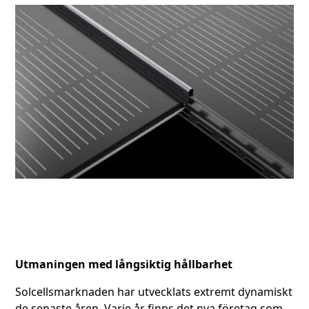
Utmaningen med långsiktig hållbarhet
Solcellsmarknaden har utvecklats extremt dynamiskt
de senaste åren. Varje år finns det nya företag som