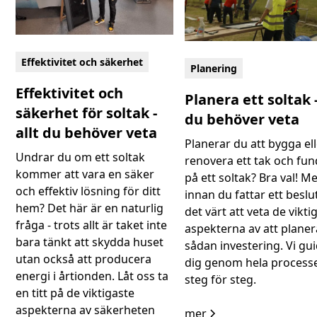
Effektivitet och säkerhet
Planering
Effektivitet och
Planera ett soltak -
säkerhet för soltak -
du behöver veta
allt du behöver veta
Planerar du att bygga el
Undrar du om ett soltak
renovera ett tak och fu
kommer att vara en säker
på ett soltak? Bra val! M
och effektiv lösning för ditt
innan du fattar ett beslu
hem? Det här är en naturlig
det värt att veta de vikti
fråga - trots allt är taket inte
aspekterna av att planer
bara tänkt att skydda huset
sådan investering. Vi gu
utan också att producera
dig genom hela process
energi i årtionden. Låt oss ta
steg för steg.
en titt på de viktigaste
aspekterna av säkerheten
mer