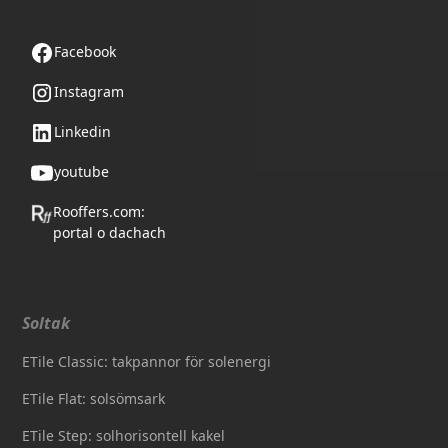
Följ oss
Facebook
Instagram
Linkedin
youtube
Rooffers.com:
portal o dachach
Soltak
ETile Classic: takpannor för solenergi
ETile Flat: solsömsark
ETile Step: solhorisontell kakel