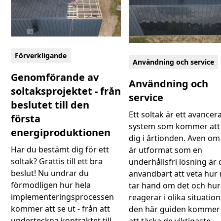
Förverkligande
Användning och service
Genomförande av
Användning och
soltaksprojektet - från
service
beslutet till den
Ett soltak är ett avancer
första
system som kommer att 
energiproduktionen
dig i årtionden. Även om
Har du bestämt dig för ett
är utformat som en
soltak? Grattis till ett bra
underhållsfri lösning är 
beslut! Nu undrar du
användbart att veta hur
förmodligen hur hela
tar hand om det och hu
implementeringsprocessen
reagerar i olika situatione
kommer att se ut - från att
den här guiden kommer 
underteckna kontraktet till
att täcka de viktigaste