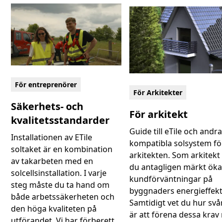
För entreprenörer
För Arkitekter
Säkerhets- och
För arkitekt
kvalitetsstandarder
Guide till eTile och andr
Installationen av ETile
kompatibla solsystem fö
soltaket är en kombination
arkitekten. Som arkitekt
av takarbeten med en
du antagligen märkt ök
solcellsinstallation. I varje
kundförväntningar på
steg måste du ta hand om
byggnaders energieffekti
både arbetssäkerheten och
Samtidigt vet du hur svå
den höga kvaliteten på
är att förena dessa kra
utförandet. Vi har förberett