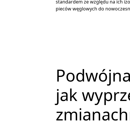
standardem ze względu na ich izo
pieców węglowych do nowoczesnyc
Podwójna
jak wyprz
zmianach