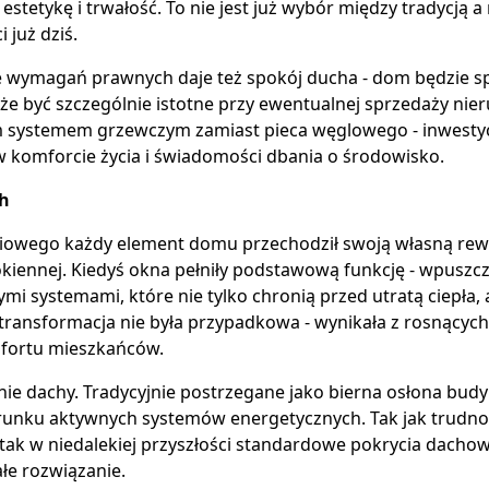
estetykę i trwałość. To nie jest już wybór między tradycją 
 już dziś.
 wymagań prawnych daje też spokój ducha - dom będzie spe
 być szczególnie istotne przy ewentualnej sprzedaży nieru
stemem grzewczym zamiast pieca węglowego - inwestycja,
 komforcie życia i świadomości dbania o środowisko.
ch
iowego każdy element domu przechodził swoją własną rewo
 okiennej. Kiedyś okna pełniły podstawową funkcję - wpuszcza
i systemami, które nie tylko chronią przed utratą ciepła, 
 transformacja nie była przypadkowa - wynikała z rosnący
mfortu mieszkańców.
e dachy. Tradycyjnie postrzegane jako bierna osłona bu
runku aktywnych systemów energetycznych. Tak jak trudno
ak w niedalekiej przyszłości standardowe pokrycia dachow
łe rozwiązanie.