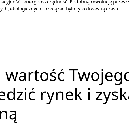
lacyjność i energooszczędność. Podobną rewolucję przeszły
h, ekologicznych rozwiązań było tylko kwestią czasu.
 wartość Twojego
edzić rynek i zys
ną