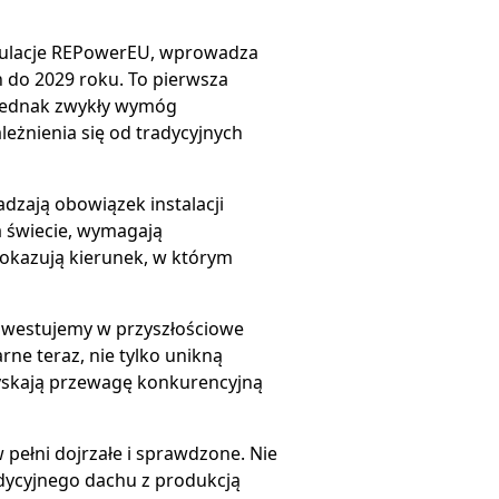
egulacje REPowerEU, wprowadza
 do 2029 roku. To pierwsza
 jednak zwykły wymóg
eżnienia się od tradycyjnych
zają obowiązek instalacji
 świecie, wymagają
pokazują kierunek, w którym
inwestujemy w przyszłościowe
rne teraz, nie tylko unikną
zyskają przewagę konkurencyjną
 pełni dojrzałe i sprawdzone. Nie
dycyjnego dachu z produkcją