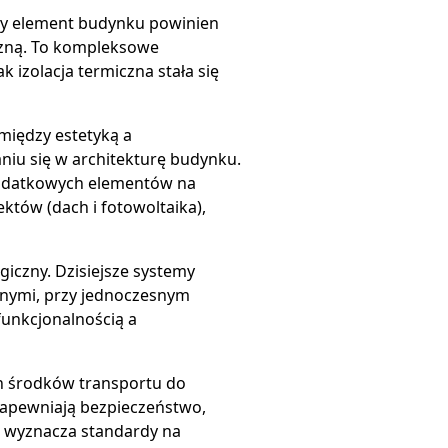
dy element budynku powinien
aiczną. To kompleksowe
 izolacja termiczna stała się
między estetyką a
niu się w architekturę budynku.
 dodatkowych elementów na
któw (dach i fotowoltaika),
iczny. Dzisiejsze systemy
znymi, przy jednoczesnym
funkcjonalnością a
ch środków transportu do
zapewniają bezpieczeństwo,
i wyznacza standardy na