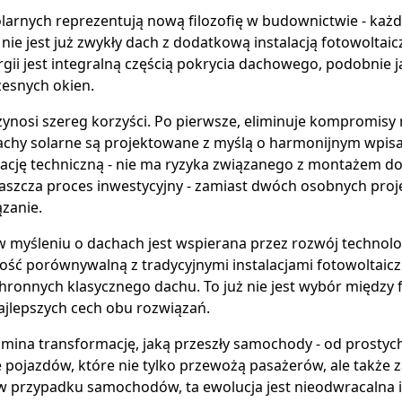
arnych reprezentują nową filozofię w budownictwie - każ
To nie jest już zwykły dach z dodatkową instalacją fotowolt
gii jest integralną częścią pokrycia dachowego, podobnie jak
esnych okien.
ynosi szereg korzyści. Po pierwsze, eliminuje kompromisy 
achy solarne są projektowane z myślą o harmonijnym wpisa
grację techniczną - nie ma ryzyka związanego z montażem
raszcza proces inwestycyjny - zamiast dwóch osobnych proje
zanie.
w myśleniu o dachach jest wspierana przez rozwój technolog
ość porównywalną z tradycyjnymi instalacjami fotowoltaic
hronnych klasycznego dachu. To już nie jest wybór między 
najlepszych cech obu rozwiązań.
omina transformację, jaką przeszły samochody - od prosty
pojazdów, które nie tylko przewożą pasażerów, ale także 
 w przypadku samochodów, ta ewolucja jest nieodwracalna 