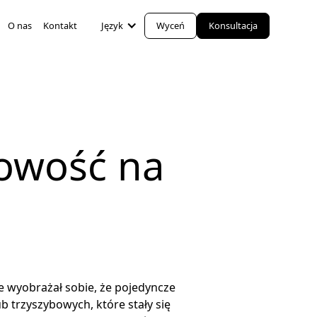
O nas
Kontakt
Język
Wyceń
Konsultacja
towość na
ie wyobrażał sobie, że pojedyncze
b trzyszybowych, które stały się