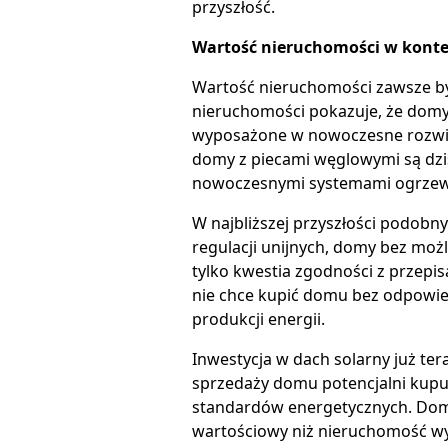
przyszłość.
Wartość nieruchomości w kont
Wartość nieruchomości zawsze był
nieruchomości pokazuje, że domy 
wyposażone w nowoczesne rozwią
domy z piecami węglowymi są dziś
nowoczesnymi systemami ogrzew
W najbliższej przyszłości podobn
regulacji unijnych, domy bez moż
tylko kwestia zgodności z przepi
nie chce kupić domu bez odpowied
produkcji energii.
Inwestycja w dach solarny już ter
sprzedaży domu potencjalni kupu
standardów energetycznych. Dom 
wartościowy niż nieruchomość wy