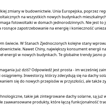
elkiej zmiany w budownictwie. Unia Europejska, poprzez r
oltaicznych na wszystkich nowych budynkach mieszkalnych
ymaga fotowoltaiki w domach jednorodzinnych. Nie jest to
a rosnące zapotrzebowanie na energię i konieczność uniezal
m świecie. W Stanach Zjednoczonych kolejne stany wprowad
wnictwie. Nawet Chiny, największy konsument energii na
eł energii w nowych budynkach. Te globalne trendy jasno 
agania już dziś? Odpowiedź jest prosta - im wcześniej za
 osiągniemy. Inwestorzy, którzy zdecydują się na dachy sola
aniem się do nowych przepisów w przyszłości, ale także 
hnologiczne, takie jak zintegrowane dachy solarne, są już w
le zaawansowane produkty, które łączą funkcjonalność tra