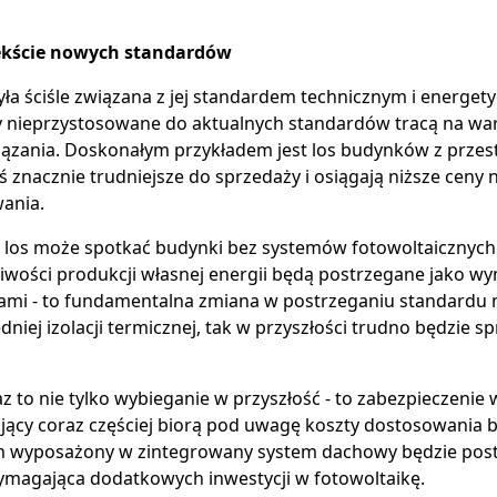
ekście nowych standardów
a ściśle związana z jej standardem technicznym i energety
nieprzystosowane do aktualnych standardów tracą na warto
zania. Doskonałym przykładem jest los budynków z przest
 znacznie trudniejsze do sprzedaży i osiągają niższe ceny
ania.
y los może spotkać budynki bez systemów fotowoltaicznych
liwości produkcji własnej energii będą postrzegane jako wy
sami - to fundamentalna zmiana w postrzeganiu standardu m
niej izolacji termicznej, tak w przyszłości trudno będzie 
az to nie tylko wybieganie w przyszłość - to zabezpieczenie
jący coraz częściej biorą pod uwagę koszty dostosowania
wyposażony w zintegrowany system dachowy będzie postrz
magająca dodatkowych inwestycji w fotowoltaikę.