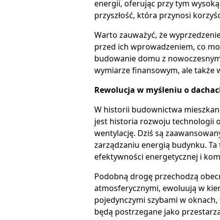
energii, oferując przy tym wysoką 
przyszłość, która przynosi korzyści
Warto zauważyć, że wyprzedzenie
przed ich wprowadzeniem, co może
budowanie domu z nowoczesnym sy
wymiarze finansowym, ale także w
Rewolucja w myśleniu o dacha
W historii budownictwa mieszkan
jest historia rozwoju technologii
wentylację. Dziś są zaawansowanym
zarządzaniu energią budynku. Ta
efektywności energetycznej i ko
Podobną drogę przechodzą obecni
atmosferycznymi, ewoluują w kie
pojedynczymi szybami w oknach, t
będą postrzegane jako przestarza