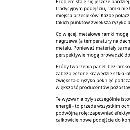
Problem staje się jeszcze bardzi
tradycyjnym podejściu, ramki nie
miejsca przecieków. Każde połą
takich punktów zwiększa ryzyko aw
Co więcej, metalowe ramki mogą 
nagrzewa (a temperatury na dachu
metalu. Ponieważ materiały te maj
perspektywie mogą prowadzić do
Próby tworzenia paneli bezramko
zabezpieczone krawędzie szkła ła
zwiększało ryzyko pęknięć podczas
większość producentów pozostaw
Te wyzwania były szczególnie ist
energii - to przede wszystkim o
podwójną rolę: zapewniać efektyw
całkowicie nowe podejście do kons