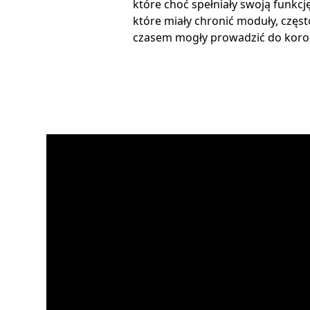
które choć spełniały swoją funkcj
które miały chronić moduły, częs
czasem mogły prowadzić do koroz