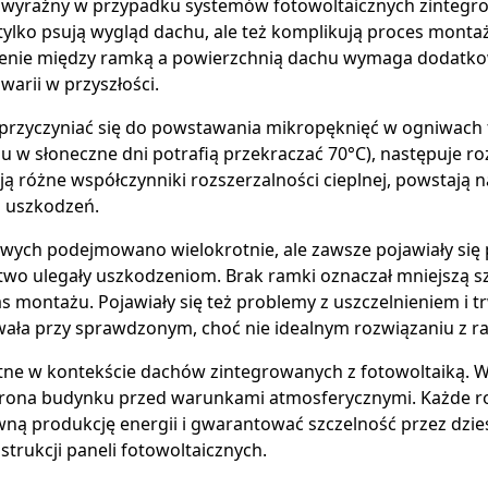
ej wyraźny w przypadku systemów fotowoltaicznych zintegr
 tylko psują wygląd dachu, ale też komplikują proces monta
czenie między ramką a powierzchnią dachu wymaga dodatko
arii w przyszłości.
przyczyniać się do powstawania mikropęknięć w ogniwach f
 w słoneczne dni potrafią przekraczać 70°C), następuje roz
ą różne współczynniki rozszerzalności cieplnej, powstają n
 uszkodzeń.
wych podejmowano wielokrotnie, ale zawsze pojawiały się
two ulegały uszkodzeniom. Brak ramki oznaczał mniejszą sz
 montażu. Pojawiały się też problemy z uszczelnieniem i tr
ała przy sprawdzonym, choć nie idealnym rozwiązaniu z 
otne w kontekście dachów zintegrowanych z fotowoltaiką. W
chrona budynku przed warunkami atmosferycznymi. Każde ro
ną produkcję energii i gwarantować szczelność przez dziesi
trukcji paneli fotowoltaicznych.