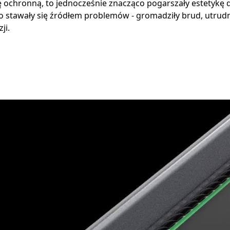
ę ochronną, to jednocześnie znacząco pogarszały estetykę d
to stawały się źródłem problemów - gromadziły brud, utrud
ji.