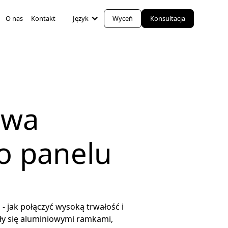
O nas
Kontakt
Język
Wyceń
Konsultacja
owa
o panelu
- jak połączyć wysoką trwałość i
ły się aluminiowymi ramkami,