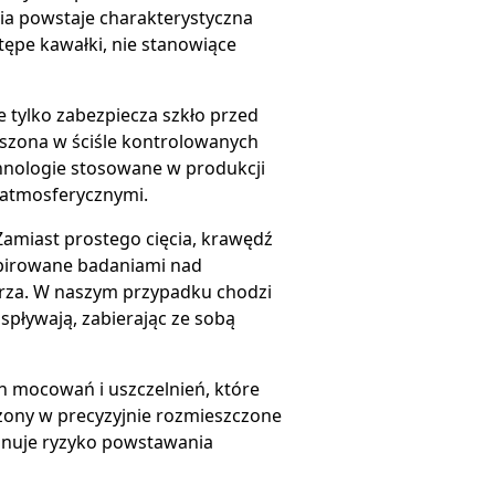
ia powstaje charakterystyczna
tępe kawałki, nie stanowiące
 tylko zabezpiecza szkło przed
oszona w ściśle kontrolowanych
hnologie stosowane w produkcji
 atmosferycznymi.
Zamiast prostego cięcia, krawędź
nspirowane badaniami nad
trza. W naszym przypadku chodzi
spływają, zabierając ze sobą
h mocowań i uszczelnień, które
żony w precyzyjnie rozmieszczone
minuje ryzyko powstawania