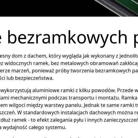
 bezramkowych p
sny dom z dachem, który wygląda jak wykonany z jednolite
ez widocznych ramek, bez metalowych obramowań zakłócający
ferze marzeń, ponieważ próby tworzenia bezramkowych pane
ci lub bezpieczeństwa.
 wykorzystują aluminiowe ramki z kilku powodów. Przede w
iami mechanicznymi podczas transportu i montażu. Ramka 
niem wilgoci między warstwy panelu. Jednak te same ramki 
yszczeń. W standardowych instalacjach dachowych można 
dłuż ramek - to efekt zalegania pyłu i innych zanieczyszczeń
a wydajność całego systemu.