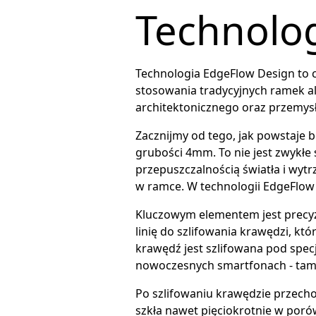
Technolo
Technologia EdgeFlow Design to c
stosowania tradycyjnych ramek alu
architektonicznego oraz przemysł
Zacznijmy od tego, jak powstaje 
grubości 4mm. To nie jest zwykłe
przepuszczalnością światła i wytr
w ramce. W technologii EdgeFlow
Kluczowym elementem jest precyz
linię do szlifowania krawędzi, kt
krawędź jest szlifowana pod spec
nowoczesnych smartfonach - tam t
Po szlifowaniu krawędzie przecho
szkła nawet pięciokrotnie w por