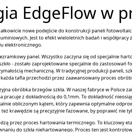
gia EdgeFlow w p
ałkowicie nowe podejście do konstrukcji paneli fotowoltaic
miniowych. Jest to efekt wieloletnich badań i współpracy z
u elektronicznego.
bezramkowy panel. Wszystko zaczyna się od specjalnie har
 szkło - zostało zaprojektowane specjalnie do zastosowań f
zymałością mechaniczną. W tradycyjnej produkcji paneli, s
 każda tafla przechodzi przez zaawansowany proces obróbk
yjna obróbka brzegów szkła. W naszej fabryce w Polsce z
óra pracuje z dokładnością do 0,1mm. To dokładność nieosi
jalnie obliczonym kątem, który zapewnia optymalne odprow
eż krawędzie są precyzyjnie fazowane, by poprawić nie tyl
dzą przez proces hartowania termicznego. To kluczowy eta
ównaniu do szkła niehartowanego. Proces ten jest kontrol