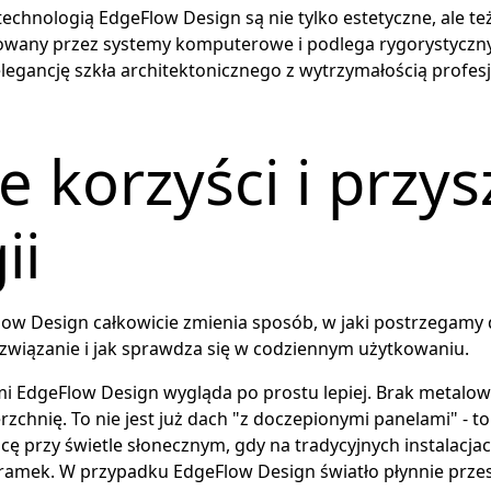
technologią EdgeFlow Design są nie tylko estetyczne, ale te
olowany przez systemy komputerowe i podlega rygorystycz
e elegancję szkła architektonicznego z wytrzymałością prof
e korzyści i przys
ii
w Design całkowicie zmienia sposób, w jaki postrzegamy d
ozwiązanie i jak sprawdza się w codziennym użytkowaniu.
i EdgeFlow Design wygląda po prostu lepiej. Brak metalow
zchnię. To nie jest już dach "z doczepionymi panelami" - to
cę przy świetle słonecznym, gdy na tradycyjnych instalacja
h ramek. W przypadku EdgeFlow Design światło płynnie prze