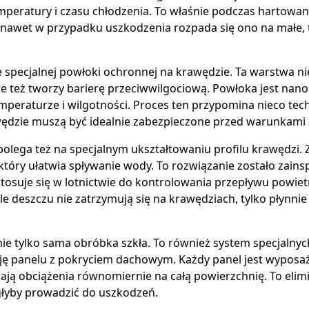
eratury i czasu chłodzenia. To właśnie podczas hartowan
że nawet w przypadku uszkodzenia rozpada się ono na małe, 
 specjalnej powłoki ochronnej na krawędzie. Ta warstwa nie
e też tworzy barierę przeciwwilgociową. Powłoka jest nan
peraturze i wilgotności. Proces ten przypomina nieco tec
ędzie muszą być idealnie zabezpieczone przed warunkami
lega też na specjalnym ukształtowaniu profilu krawędzi. 
, który ułatwia spływanie wody. To rozwiązanie zostało zai
tosuje się w lotnictwie do kontrolowania przepływu powie
e deszczu nie zatrzymują się na krawędziach, tylko płynnie 
ie tylko sama obróbka szkła. To również system specjalnyc
cję panelu z pokryciem dachowym. Każdy panel jest wyposa
ają obciążenia równomiernie na całą powierzchnię. To eli
łyby prowadzić do uszkodzeń.