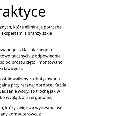
raktyce
znych, które eliminuje potrzebę
 ekspertami z branży szkła
towanego szkła solarnego o
otowoltaicznych, z odpowiednią
zkło po prostu cięto i montowano
i krawędzi.
ainstalowaliśmy zrobotyzowaną
ągalna przy ręcznej obróbce. Każda
adzanie wody. To trochę jak w
ko wygląd, ale i ergonomię.
p, który zwiększa wytrzymałość
owany komputerowo, z