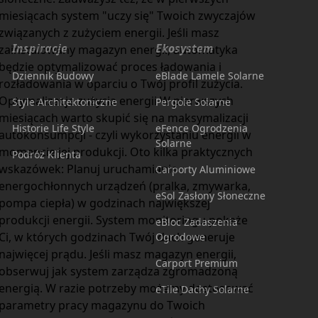
miesiącach system "uczy się" Twoich zwyczajów
związanych z zużyciem energii. Jeśli masz
Inspiracje
Ekosystem
zainstalowany magazyn energii, automatyka
będzie optymalizować proces ładowania i
Dziennik Budowy
eBlade Lamele Solarne
rozładowania w oparciu o Twój profil zużycia.
Optymalizacja zużycia energii W pierwszych
Style Architektoniczne
Pergole Solarne
miesiącach warto skupić się na maksymalizacji
Historie Life Style
eFence Ogrodzenia
autokonsumpcji - czyli wykorzystaniu energii w
Solarne
momencie jej produkcji. Oto kilka praktycznych
Podróż Klienta
wskazówek: Planuj uruchamianie
Carporty Aluminiowe
energochłonnych urządzeń (pralka, zmywarka,
eSol Zasłony Słoneczne
pompa ciepła) w godzinach największej
produkcji energii. System monitoringu pokaże
eBloc Zadaszenia
Ci, w których godzinach Twój dach generuje
Ogrodowe
najwięcej prądu. Jeśli masz magazyn energii,
Carport Premium
obserwuj jak system zarządza zgromadzoną
energią. W razie potrzeby możemy dostosować
eTile Dachy Solarne
parametry pracy magazynu do Twoich