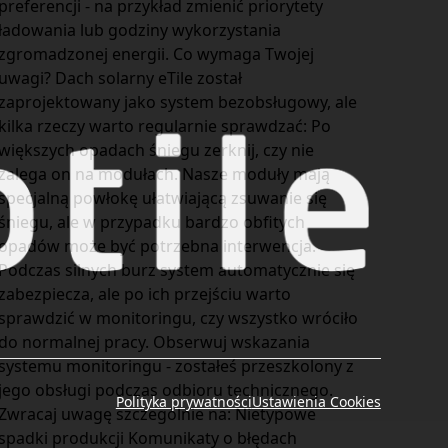
preferencji - na przykład zmienić priorytety
ładowania lub godziny wykorzystania
zgromadzonej energii. Co wymaga Twojej
uwagi? Dach solarny eTile został
zaprojektowany jako system bezobsługowy, ale
kilka rzeczy warto regularnie sprawdzać: Po
większych opadach śniegu zerknij, czy nie
zalega on na modułach. Nasze moduły mają
specjalną powłokę ułatwiającą zsuwanie się
śniegu, ale w przypadku bardzo obfitych
opadów może być potrzebna interwencja.
Podczas silnych burz system automatycznie się
zabezpiecza, ale po ich przejściu warto
sprawdzić w monitoringu, czy wszystko wróciło
do normalnej pracy. Obserwuj wskazania
systemu monitoringu - zostałeś przeszkolony z
jego obsługi podczas odbioru technicznego.
Polityka prywatności
Ustawienia Cookies
Zwracaj uwagę szczególnie na: Nietypowe
spadki produkcji Komunikaty o błędach