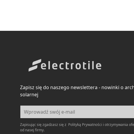
Zapisz się do naszego newslettera - nowinki o arc
solarnej
Zapisując się zgadzasz się z
Polityką Prywatności
i otrzymywania of
od nasej firmy.