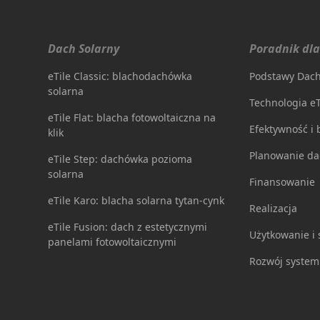
Dach Solarny
Poradnik dla
eTile Classic: blachodachówka
Podstawy Dach
solarna
Technologia eT
eTile Flat: blacha fotowoltaiczna na
Efektywność i
klik
Planowanie da
eTile Step: dachówka pozioma
solarna
Finansowanie
eTile Karo: blacha solarna tytan-cynk
Realizacja
eTile Fusion: dach z estetycznymi
Użytkowanie i 
panelami fotowoltaicznymi
Rozwój syste