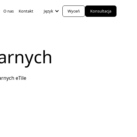
O nas
Kontakt
Język
Wyceń
Konsultacja
larnych
rnych eTile