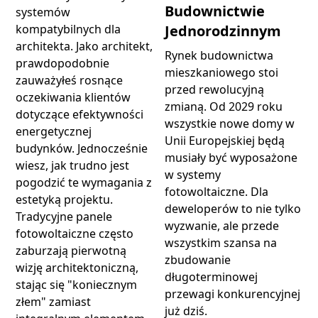
Budownictwie
systemów
Jednorodzinnym
kompatybilnych dla
architekta. Jako architekt,
Rynek budownictwa
prawdopodobnie
mieszkaniowego stoi
zauważyłeś rosnące
przed rewolucyjną
oczekiwania klientów
zmianą. Od 2029 roku
dotyczące efektywności
wszystkie nowe domy w
energetycznej
Unii Europejskiej będą
budynków. Jednocześnie
musiały być wyposażone
wiesz, jak trudno jest
w systemy
pogodzić te wymagania z
fotowoltaiczne. Dla
estetyką projektu.
deweloperów to nie tylko
Tradycyjne panele
wyzwanie, ale przede
fotowoltaiczne często
wszystkim szansa na
zaburzają pierwotną
zbudowanie
wizję architektoniczną,
długoterminowej
stając się "koniecznym
przewagi konkurencyjnej
złem" zamiast
już dziś.