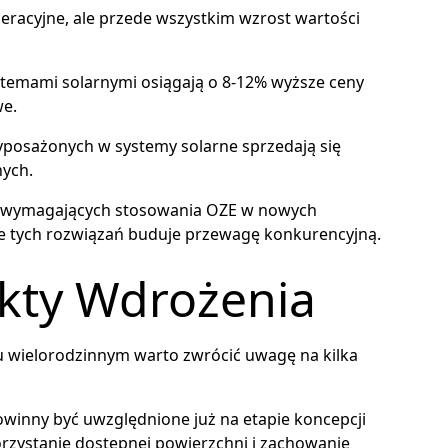
peracyjne, ale przede wszystkim wzrost wartości
temami solarnymi osiągają o 8-12% wyższe ceny
we.
posażonych w systemy solarne sprzedają się
nych.
UE wymagających stosowania OZE w nowych
e tych rozwiązań buduje przewagę konkurencyjną.
kty Wdrożenia
u wielorodzinnym warto zwrócić uwagę na kilka
winny być uwzględnione już na etapie koncepcji
orzystanie dostępnej powierzchni i zachowanie