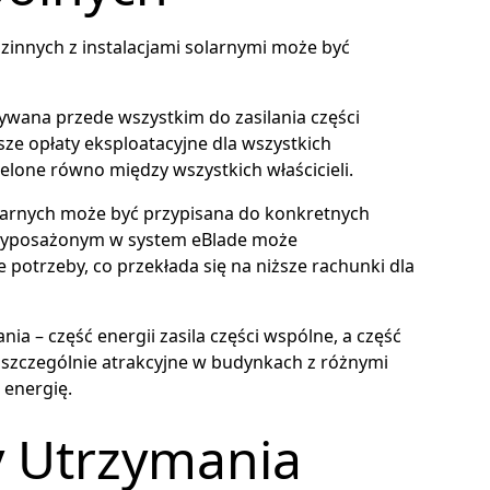
zinnych z instalacjami solarnymi może być
tywana przede wszystkim do zasilania części
sze opłaty eksploatacyjne dla wszystkich
lone równo między wszystkich właścicieli.
olarnych może być przypisana do konkretnych
 wyposażonym w system eBlade może
otrzeby, co przekłada się na niższe rachunki dla
a – część energii zasila części wspólne, a część
st szczególnie atrakcyjne w budynkach z różnymi
energię.
y Utrzymania