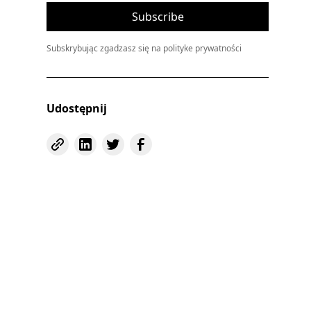
Subskrybując zgadzasz się na polityke prywatności
Udostępnij