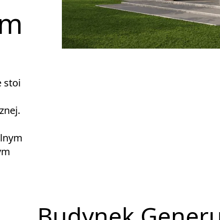
ym
 stoi
znej.
alnym
cym
Budynek Generuj