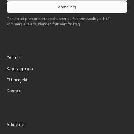
Genom att prenumerera godkänner du
Sekretesspolicy
och få
kommersiella erbjudanden från vårt företag.
Elektrotil
Om oss
Kapitalgrupp
EU-projekt
Kontakt
partnerskap
Arkitekter