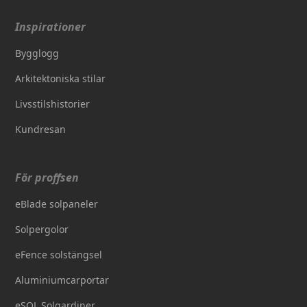
Inspirationer
Bygglogg
Arkitektoniska stilar
Livsstilshistorier
Kundresan
För proffsen
eBlade solpaneler
Solpergolor
eFence solstängsel
Aluminiumcarportar
eSOL Solgardiner