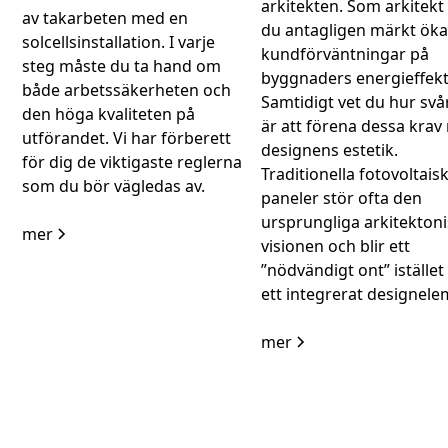
arkitekten. Som arkitekt
av takarbeten med en
du antagligen märkt ök
solcellsinstallation. I varje
kundförväntningar på
steg måste du ta hand om
byggnaders energieffekti
både arbetssäkerheten och
Samtidigt vet du hur svå
den höga kvaliteten på
är att förena dessa kra
utförandet. Vi har förberett
designens estetik.
för dig de viktigaste reglerna
Traditionella fotovoltais
som du bör vägledas av.
paneler stör ofta den
ursprungliga arkitekton
mer
visionen och blir ett
”nödvändigt ont” istället
ett integrerat designele
mer