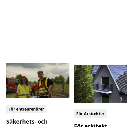
För entreprenörer
För Arkitekter
Säkerhets- och
För arkitekt