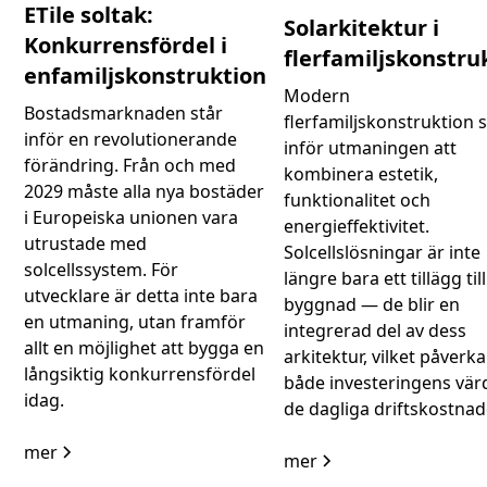
ETile soltak:
Solarkitektur i
Konkurrensfördel i
flerfamiljskonstru
enfamiljskonstruktion
Modern
Bostadsmarknaden står
flerfamiljskonstruktion s
inför en revolutionerande
inför utmaningen att
förändring. Från och med
kombinera estetik,
2029 måste alla nya bostäder
funktionalitet och
i Europeiska unionen vara
energieffektivitet.
utrustade med
Solcellslösningar är inte
solcellssystem. För
längre bara ett tillägg til
utvecklare är detta inte bara
byggnad — de blir en
en utmaning, utan framför
integrerad del av dess
allt en möjlighet att bygga en
arkitektur, vilket påverka
långsiktig konkurrensfördel
både investeringens vär
idag.
de dagliga driftskostnad
mer
mer