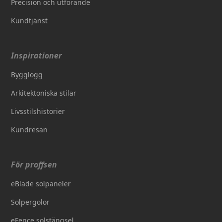
Precision och utförande
Kundtjänst
Inspirationer
Bygglogg
Arkitektoniska stilar
Livsstilshistorier
Kundresan
För proffsen
eBlade solpaneler
Solpergolor
eFence solstängsel