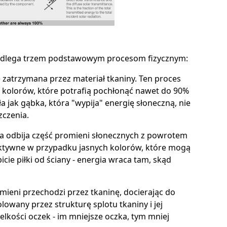
podlega trzem podstawowym procesom fizycznym:
je zatrzymana przez materiał tkaniny. Ten proces
 kolorów, które potrafią pochłonąć nawet do 90%
ła jak gąbka, która "wypija" energię słoneczną, nie
zczenia.
nina odbija część promieni słonecznych z powrotem
ektywne w przypadku jasnych kolorów, które mogą
cie piłki od ściany - energia wraca tam, skąd
mieni przechodzi przez tkaninę, docierając do
owany przez strukturę splotu tkaniny i jej
elkości oczek - im mniejsze oczka, tym mniej