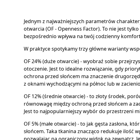
Jednym z najważniejszych parametrów charaktery
otwarcia (OF - Openness Factor). To nie jest tylko 
bezpośrednio wpływa na twój codzienny komfort 
W praktyce spotykamy trzy główne warianty wspó
OF 24% (duże otwarcie) - wyobraź sobie przejrzys
otoczenie. Jest to idealne rozwiązanie, gdy prio
ochrona przed słońcem ma znaczenie drugorzędn
z oknami wychodzącymi na północ lub w zacienion
OF 12% (średnie otwarcie) - to złoty środek, por
równowagę między ochroną przed słońcem a za
Jest to najpopularniejszy wybór do przestrzeni m
OF 5% (małe otwarcie) - to jak gęsta zasłona, k
słońcem. Taka tkanina znacząco redukuje ilość w
pozwalając na ograniczony widok na zewnątrz. 