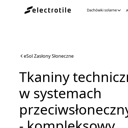
Dachówki solarne
A
eSol Zasłony Słoneczne
Tkaniny technic
w systemach
przeciwsłoneczn
- kompleksowy