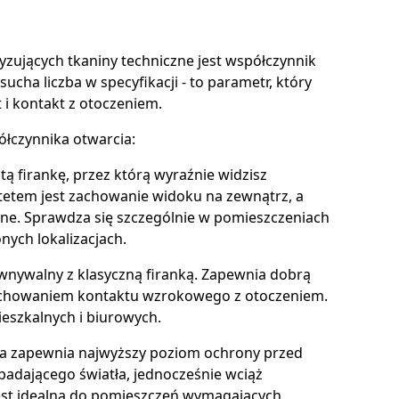
zujących tkaniny techniczne jest współczynnik
sucha liczba w specyfikacji - to parametr, który
i kontakt z otoczeniem.
łczynnika otwarcia:
tą firankę, przez którą wyraźnie widzisz
rytetem jest zachowanie widoku na zewnątrz, a
e. Sprawdza się szczególnie w pomieszczeniach
ych lokalizacjach.
ównywalny z klasyczną firanką. Zapewnia dobrą
chowaniem kontaktu wzrokowego z otoczeniem.
ieszkalnych i biurowych.
tóra zapewnia najwyższy poziom ochrony przed
padającego światła, jednocześnie wciąż
Jest idealna do pomieszczeń wymagających