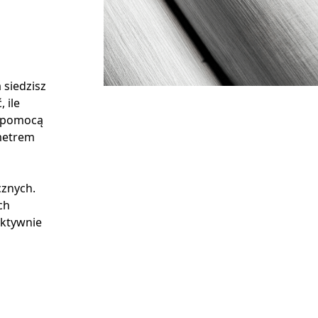
 siedzisz
 ile
za pomocą
metrem
cznych.
ch
ektywnie