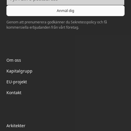
Genom att prenumerera godkänner du
Sekretesspolicy
och få
kommersiella erbjudanden från vårt företag.
Elektrotil
Om oss
Kapitalgrupp
EU-projekt
Kontakt
partnerskap
Arkitekter