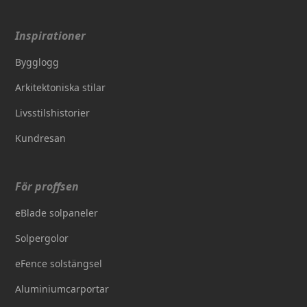
Inspirationer
Bygglogg
Arkitektoniska stilar
Livsstilshistorier
Kundresan
För proffsen
eBlade solpaneler
Solpergolor
eFence solstängsel
Aluminiumcarportar