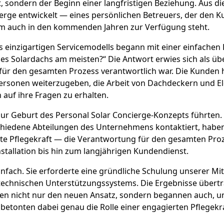
st, sondern der Beginn einer langfristigen Beziehung. Aus 
ierge entwickelt — eines persönlichen Betreuers, der den
hm auch in den kommenden Jahren zur Verfügung steht.
 einzigartigen Servicemodells begann mit einer einfachen 
ines Solardachs am meisten?“ Die Antwort erwies sich als ü
 für den gesamten Prozess verantwortlich war. Die Kunden h
rsonen weiterzugeben, die Arbeit von Dachdeckern und Ele
 auf ihre Fragen zu erhalten.
ur Geburt des Personal Solar Concierge-Konzepts führten. A
hiedene Abteilungen des Unternehmens kontaktiert, haben 
te Pflegekraft — die Verantwortung für den gesamten Pro
stallation bis hin zum langjährigen Kundendienst.
nfach. Sie erforderte eine gründliche Schulung unserer Mit
technischen Unterstützungssystems. Die Ergebnisse übert
en nicht nur den neuen Ansatz, sondern begannen auch, un
etonten dabei genau die Rolle einer engagierten Pflegekra