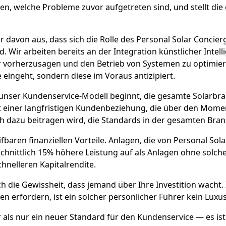
welche Probleme zuvor aufgetreten sind, und stellt die o
ir davon aus, dass sich die Rolle des Personal Solar Conci
 Wir arbeiten bereits an der Integration künstlicher Intell
 vorherzusagen und den Betrieb von Systemen zu optimieren.
e eingeht, sondern diese im Voraus antizipiert.
s unser Kundenservice-Modell beginnt, die gesamte Solarb
iner langfristigen Kundenbeziehung, die über den Momen
lich dazu beitragen wird, die Standards in der gesamten Bra
baren finanziellen Vorteile. Anlagen, die von Personal Sol
chnittlich 15% höhere Leistung auf als Anlagen ohne solche
hnelleren Kapitalrendite.
ch die Gewissheit, dass jemand über Ihre Investition wacht.
n erfordern, ist ein solcher persönlicher Führer kein Luxu
r als nur ein neuer Standard für den Kundenservice — es i