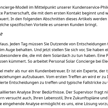
ncierge-Modell im Mittelpunkt unserer Kundenservice-Philo
hte Partnerschaft, die mit dem ersten Kontakt beginnt un
ert. In den folgenden Abschnitten dieses Artikels werden
elche spezifischen Vorteile es unseren Kunden bringt.
e?
in Haus. Jeden Tag müssen Sie Dutzende von Entscheidungen t
Auge behalten. Und jetzt stellen Sie sich vor, Sie haben ei
esondere die, die mit dem Solardach zu tun haben. Eine Pe
sen kümmert. So arbeitet Personal Solar Concierge bei Elec
viel mehr als nur ein Kundenbetreuer. Er ist ein Experte, de
 Beziehungen aufzubauen. Vom ersten Treffen an wird er zu 
dierte Entscheidungen zu treffen und typische Fallstricke zu
aillierten Analyse Ihrer Bedürfnisse. Der Supervisor fragt 
 versucht auch, Ihren Lebensstil, Ihre Zukunftspläne und
 eingehende Analyse ermöglicht es uns, eine Lösung vorzus