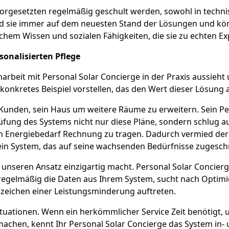
orgesetzten regelmäßig geschult werden, sowohl in technis
d sie immer auf dem neuesten Stand der Lösungen und könn
schem Wissen und sozialen Fähigkeiten, die sie zu echten E
sonalisierten Pflege
arbeit mit Personal Solar Concierge in der Praxis aussieht 
 konkretes Beispiel vorstellen, das den Wert dieser Lösung
 Kunden, sein Haus um weitere Räume zu erweitern. Sein P
fung des Systems nicht nur diese Pläne, sondern schlug a
n Energiebedarf Rechnung zu tragen. Dadurch vermied de
 ein System, das auf seine wachsenden Bedürfnisse zugeschn
er unseren Ansatz einzigartig macht. Personal Solar Concier
ert regelmäßig die Daten aus Ihrem System, sucht nach Opti
nzeichen einer Leistungsminderung auftreten.
ituationen. Wenn ein herkömmlicher Service Zeit benötigt, u
achen, kennt Ihr Personal Solar Concierge das System in- 