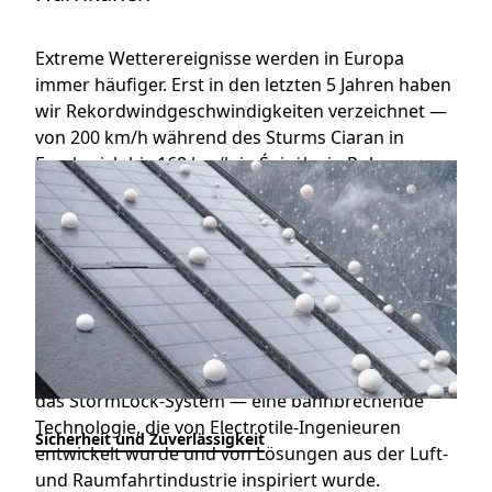
Extreme Wetterereignisse werden in Europa
immer häufiger. Erst in den letzten 5 Jahren haben
wir Rekordwindgeschwindigkeiten verzeichnet —
von 200 km/h während des Sturms Ciaran in
Frankreich bis 168 km/h in Śnieżka in Polen.
Herkömmliche Photovoltaikanlagen, die auf
Konstruktionen über dem Dach montiert werden,
sind besonders anfällig für Schäden bei starkem
Wind. Der Abstand zwischen den Paneelen und
dem Dach bildet einen kritischen Punkt, an dem
der Wind die gesamte Struktur aufnehmen kann.
Wie schützt man das Solardach effektiv vor der
zerstörerischen Kraft des Windes? Die Antwort ist
das StormLock-System — eine bahnbrechende
Technologie, die von Electrotile-Ingenieuren
Sicherheit und Zuverlässigkeit
entwickelt wurde und von Lösungen aus der Luft-
und Raumfahrtindustrie inspiriert wurde.