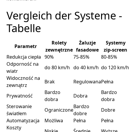
Vergleich der Systeme -
Tabelle
Rolety
Żaluzje
Systemy
Parametr
zewnętrzne
fasadowe
zip-screen
Redukcja ciepła
90%
75-85%
80-85%
Odporność na
do 80 km/h
do 40 km/h
do 120 km/h
wiatr
Widoczność na
Brak
Regulowana
Pełna
zewnątrz
Bardzo
Bardzo
Prywatność
Dobra
dobra
dobra
Sterowanie
Bardzo
Ograniczone
Dobre
światłem
dobre
Automatyzacja
Możliwa
Pełna
Pełna
Koszty
Niskie
Średnie
Wyższe