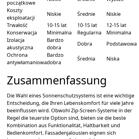
początkowe
Koszty
Niskie
Średnie
Niskie
eksploatacji
Trwałość
10-15 lat
10-15 lat
12-15 lat
Konserwacja
Minimalna
Regularna
Minimalna
Izolacja
Bardzo
Dobra
Podstawowa
akustyczna
dobra
Ochrona
Bardzo
Średnia
Niska
antywłamaniowa
dobra
Zusammenfassung
Die Wahl eines Sonnenschutzsystems ist eine wichtige
Entscheidung, die Ihren Lebenskomfort für viele Jahre
beeinflussen wird. Obwohl Zip-Screen-Systeme in der
Regel die teuerste Option sind, bieten sie die beste
Kombination aus Funktionalität, Haltbarkeit und
Bedienkomfort. Fassadenjalousien eignen sich