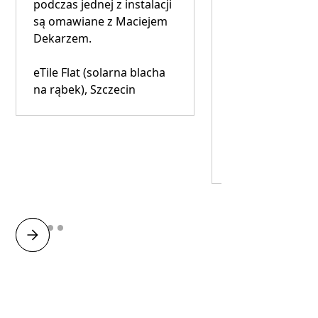
podczas jednej z instalacji
na rąbek na
są omawiane z Maciejem
dwuspadowym d
Dekarzem.
Właściciel posta
innowację w sw
eTile Flat (solarna blacha
projekcie nowoc
na rąbek), Szczecin
stodoły, instaluj
solarny eTile o 
20kWp.
eTile Flat, Wydrz