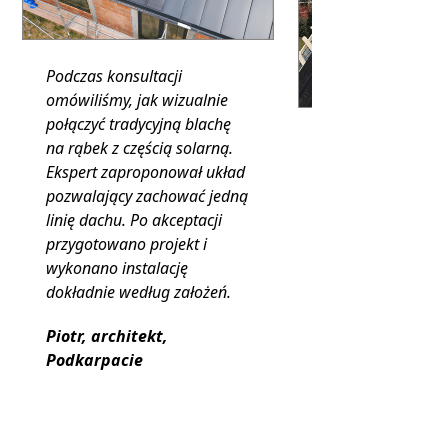
Podczas konsultacji
omówiliśmy, jak wizualnie
połączyć tradycyjną blachę
Mój dach jest czę
na rąbek z częścią solarną.
zacieniony, więc n
Ekspert zaproponował układ
konsultacji szcze
pozwalający zachować jedną
analizowaliśmy ki
linię dachu. Po akceptacji
padania światła.
przygotowano projekt i
Zaproponowano
wykonano instalację
optymalizatory i i
dokładnie według założeń.
odporny na zacien
Piotr, architekt,
projekcie wykona
Podkarpacie
instalację, która d
stabilnie w każdy
warunkach.