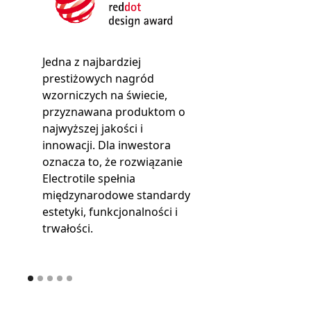
Nagroda pr
przez Germ
Council pr
Jedna z najbardziej
wyznaczając
prestiżowych nagród
europejskim 
wzorniczych na świecie,
inwestora t
przyznawana produktom o
że dach sola
najwyższej jakości i
łączy zaaw
innowacji. Dla inwestora
technologię 
oznacza to, że rozwiązanie
premium na
Electrotile spełnia
projektów 
międzynarodowe standardy
globalnie.
estetyki, funkcjonalności i
trwałości.