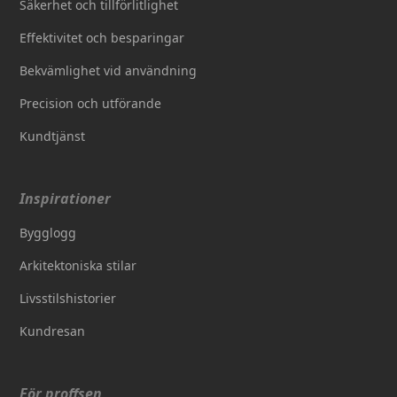
Säkerhet och tillförlitlighet
Effektivitet och besparingar
Bekvämlighet vid användning
Precision och utförande
Kundtjänst
Inspirationer
Bygglogg
Arkitektoniska stilar
Livsstilshistorier
Kundresan
För proffsen