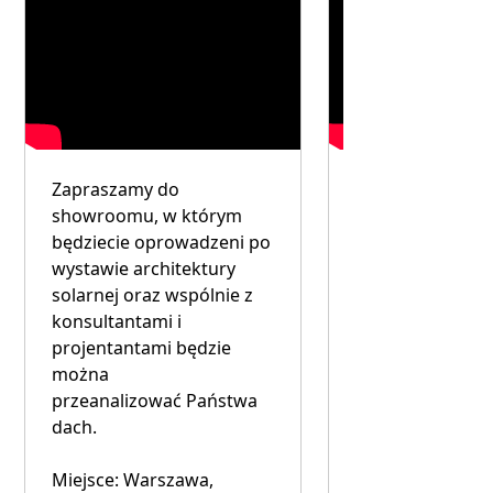
Zapraszamy do
Konsultacja mo
showroomu, w którym
się odbyć w fab
będziecie oprowadzeni po
Electrotile w Gó
wystawie architektury
Kalwarii. Można
solarnej oraz wspólnie z
zobaczyć jak tw
konsultantami i
produkty oraz 
projentantami będzie
szczegóły techni
można
sposoby montaż
przeanalizować Państwa
dach.
Miejsce: Góra Ka
min od Warszaw
Miejsce: Warszawa,