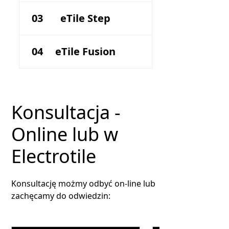
eTile Flat
03
eTile Step
Blacha na rąbek solarna
eTile Step
04
eTile Fusion
Pozioma dachówka
eTile Fusion
metalowa
Konsultacja -
Panele solarne na istniejący
dach z blachy na rąbek
Online lub w
Electrotile
Konsultację możmy odbyć on-line lub
zachęcamy do odwiedzin: