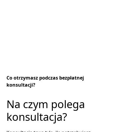
do Twoich potrzeb konsultację, w której
ekspert pokaże Ci najlepsze technologie,
przedstawi wstępną wycenę, oraz doradzi
rozwiązania zwiększające szczelność,
wydajność i estetykę dachu.
Co otrzymasz podczas bezpłatnej
konsultacji?
Na czym polega
konsultacja?