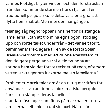
vänner. Plötsligt bryter vinden, och den första åskan
från den kommande stormen hörs i fjärran. I en
traditionell pergola skulle detta vara en signal att
flytta hem snabbt. Men inte den här gången.
”När jag såg regndroppar rinna nerför de stängda
lamellerna, utan att tro mina egna ögon, stod jag
upp och rörde taket underifrån - det var helt torrt,”
påminner Marek, ägare till en av de första Solar
Breaker-pergolorna med ett dubbelaxelsystem. ”I
den tidigare pergolan var vi alltid tvungna att
springa hem vid det första tecknet på regn, eftersom
vatten läckte genom luckorna mellan lamellerna.”
Problemet Marek talar om är en riktig mardröm för
användare av traditionella bioklimatiska pergolor.
Förresten stänger deras lameller. I
standardlösningar som finns på marknaden roterar
lamellerna helt enkelt runt sin axel. När de är