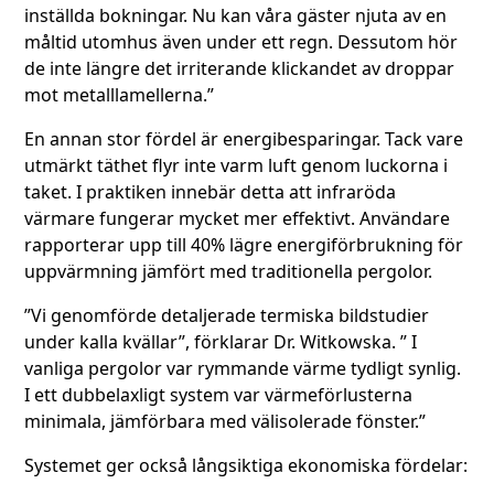
inställda bokningar. Nu kan våra gäster njuta av en
måltid utomhus även under ett regn. Dessutom hör
de inte längre det irriterande klickandet av droppar
mot metalllamellerna.”
En annan stor fördel är energibesparingar. Tack vare
utmärkt täthet flyr inte varm luft genom luckorna i
taket. I praktiken innebär detta att infraröda
värmare fungerar mycket mer effektivt. Användare
rapporterar upp till 40% lägre energiförbrukning för
uppvärmning jämfört med traditionella pergolor.
”Vi genomförde detaljerade termiska bildstudier
under kalla kvällar”, förklarar Dr. Witkowska. ” I
vanliga pergolor var rymmande värme tydligt synlig.
I ett dubbelaxligt system var värmeförlusterna
minimala, jämförbara med välisolerade fönster.”
Systemet ger också långsiktiga ekonomiska fördelar: