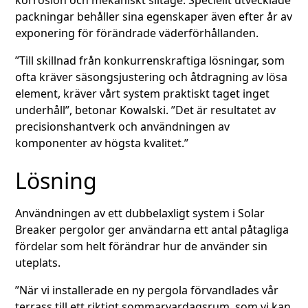
korrosion och mekaniskt slitage. Speciellt utvecklade
packningar behåller sina egenskaper även efter år av
exponering för förändrade väderförhållanden.
”Till skillnad från konkurrenskraftiga lösningar, som
ofta kräver säsongsjustering och åtdragning av lösa
element, kräver vårt system praktiskt taget inget
underhåll”, betonar Kowalski. ”Det är resultatet av
precisionshantverk och användningen av
komponenter av högsta kvalitet.”
Lösning
Användningen av ett dubbelaxligt system i Solar
Breaker pergolor ger användarna ett antal påtagliga
fördelar som helt förändrar hur de använder sin
uteplats.
”När vi installerade en ny pergola förvandlades vår
terrass till ett riktigt sommarvardagsrum, som vi kan