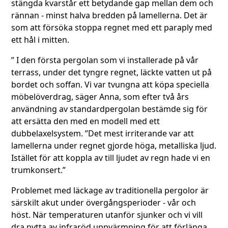
stängda kvarstår ett betydande gap mellan dem och
rännan - minst halva bredden på lamellerna. Det är
som att försöka stoppa regnet med ett paraply med
ett hål i mitten.
” I den första pergolan som vi installerade på vår
terrass, under det tyngre regnet, läckte vatten ut på
bordet och soffan. Vi var tvungna att köpa speciella
möbelöverdrag, säger Anna, som efter två års
användning av standardpergolan bestämde sig för
att ersätta den med en modell med ett
dubbelaxelsystem. ”Det mest irriterande var att
lamellerna under regnet gjorde höga, metalliska ljud.
Istället för att koppla av till ljudet av regn hade vi en
trumkonsert.”
Problemet med läckage av traditionella pergolor är
särskilt akut under övergångsperioder - vår och
höst. När temperaturen utanför sjunker och vi vill
dra nytta av infraröd uppvärmning för att förlänga