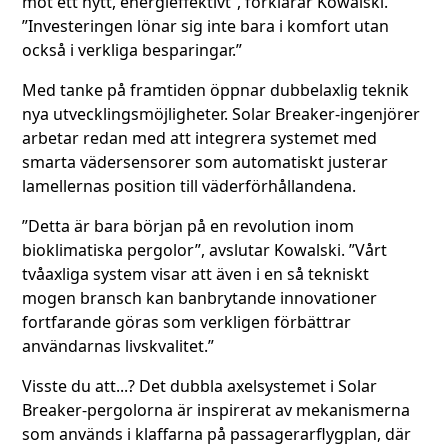
mot ett nytt, energieffektivt”, förklarar Kowalski.
”Investeringen lönar sig inte bara i komfort utan
också i verkliga besparingar.”
Med tanke på framtiden öppnar dubbelaxlig teknik
nya utvecklingsmöjligheter. Solar Breaker-ingenjörer
arbetar redan med att integrera systemet med
smarta vädersensorer som automatiskt justerar
lamellernas position till väderförhållandena.
”Detta är bara början på en revolution inom
bioklimatiska pergolor”, avslutar Kowalski. ”Vårt
tvåaxliga system visar att även i en så tekniskt
mogen bransch kan banbrytande innovationer
fortfarande göras som verkligen förbättrar
användarnas livskvalitet.”
Visste du att...? Det dubbla axelsystemet i Solar
Breaker-pergolorna är inspirerat av mekanismerna
som används i klaffarna på passagerarflygplan, där