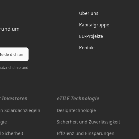
Über uns
Kapitalgruppe
 rund um
EU-Projekte
Kontakt
tzrichtlinie
und
r Investoren
eTILE-Technologie
n Solardachziegeln
Designtechnologie
ogie
Sicherheit und Zuverlässigkeit
d Sicherheit
Effizienz und Einsparungen