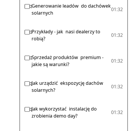
Generowanie leadów do dachówek
01:32
solarnych
Przykłady - jak nasi dealerzy to
01:32
robią?
Sprzedaż produktów premium -
01:32
jakie są warunki?
Jak urządzić ekspozycję dachów
01:32
solarnych?
Jak wykorzystać instalację do
01:32
zrobienia demo day?