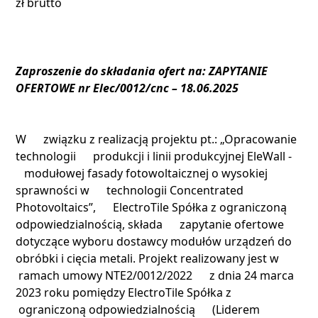
zł brutto
Zaproszenie do składania ofert na: ZAPYTANIE
OFERTOWE nr Elec/0012/cnc – 18.06.2025
W związku z realizacją projektu pt.: „Opracowanie
technologii produkcji i linii produkcyjnej EleWall -
modułowej fasady fotowoltaicznej o wysokiej
sprawności w technologii Concentrated
Photovoltaics”, ElectroTile Spółka z ograniczoną
odpowiedzialnością, składa zapytanie ofertowe
dotyczące wyboru dostawcy modułów urządzeń do
obróbki i cięcia metali. Projekt realizowany jest w
ramach umowy NTE2/0012/2022 z dnia 24 marca
2023 roku pomiędzy ElectroTile Spółka z
ograniczoną odpowiedzialnością (Liderem