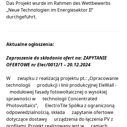
Das Projekt wurde im Rahmen des Wettbewerbs
„Neue Technologien im Energiesektor II“
durchgeführt.
Aktualne ogłoszenia:
Zaproszenie do składania ofert na: ZAPYTANIE
OFERTOWE nr Elec/0012/1 – 20.12.2024
W związku z realizacją projektu pt.: „Opracowanie
technologii produkcji i linii produkcyjnej EleWall -
modułowej fasady fotowoltaicznej o wysokiej
sprawności w technologii Concentrated
Photovoltaics”, ElectroTile Spółka z ograniczoną
odpowiedzialnością, składa zapytanie ofertowe
dotyczące dostawy urządzenia do łączenia PV z
profilami. Projekt realizowany jest w ramach