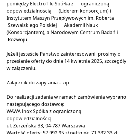
pomiędzy ElectroTile Spółka z ograniczoną
odpowiedzialnością (Liderem konsorcjum) i
Instytutem Maszyn Przepływowych im. Roberta
Szewalskiego Polskiej Akademii Nauk
(Konsorcjantem), a Narodowym Centrum Badań i
Rozwoju.
Jeżeli jesteście Państwo zainteresowani, prosimy o
przesłanie oferty do dnia 14 kwietnia 2025, szczegóły
w załączeniu.
Załącznik do zapytania – zip
Do realizacji zadania w ramach zamówienia wybrano
następującego dostawcę:
WAWA Inox Spółka z ograniczoną
odpowiedzialnością
ul. Zerzeńska 33, 04-787 Warszawa
Wartość oferty: 57 992,95 zł netto => 71 332,33 zł