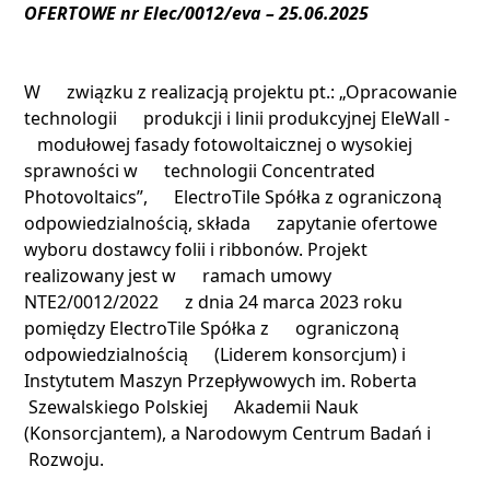
OFERTOWE nr Elec/0012/eva – 25.06.2025
W związku z realizacją projektu pt.: „Opracowanie
technologii produkcji i linii produkcyjnej EleWall -
modułowej fasady fotowoltaicznej o wysokiej
sprawności w technologii Concentrated
Photovoltaics”, ElectroTile Spółka z ograniczoną
odpowiedzialnością, składa zapytanie ofertowe
wyboru dostawcy folii i ribbonów. Projekt
realizowany jest w ramach umowy
NTE2/0012/2022 z dnia 24 marca 2023 roku
pomiędzy ElectroTile Spółka z ograniczoną
odpowiedzialnością (Liderem konsorcjum) i
Instytutem Maszyn Przepływowych im. Roberta
Szewalskiego Polskiej Akademii Nauk
(Konsorcjantem), a Narodowym Centrum Badań i
Rozwoju.