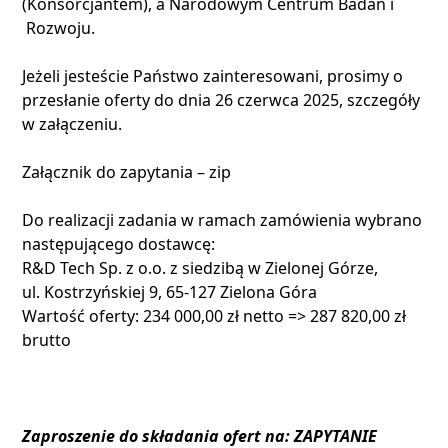
(Konsorcjantem), a Narodowym Centrum Badań i
Rozwoju.
Jeżeli jesteście Państwo zainteresowani, prosimy o
przesłanie oferty do dnia 26 czerwca 2025, szczegóły
w załączeniu.
Załącznik do zapytania – zip
Do realizacji zadania w ramach zamówienia wybrano
następującego dostawcę:
R&D Tech Sp. z o.o. z siedzibą w Zielonej Górze,
ul. Kostrzyńskiej 9, 65-127 Zielona Góra
Wartość oferty: 234 000,00 zł netto => 287 820,00 zł
brutto
Zaproszenie do składania ofert na: ZAPYTANIE