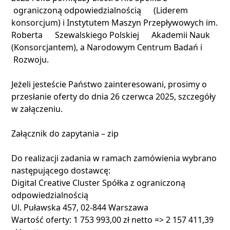
ograniczoną odpowiedzialnością (Liderem
konsorcjum) i Instytutem Maszyn Przepływowych im.
Roberta Szewalskiego Polskiej Akademii Nauk
(Konsorcjantem), a Narodowym Centrum Badań i
Rozwoju.
Jeżeli jesteście Państwo zainteresowani, prosimy o
przesłanie oferty do dnia 26 czerwca 2025, szczegóły
w załączeniu.
Załącznik do zapytania – zip
Do realizacji zadania w ramach zamówienia wybrano
następującego dostawcę:
Digital Creative Cluster Spółka z ograniczoną
odpowiedzialnością
Ul. Puławska 457, 02-844 Warszawa
Wartość oferty: 1 753 993,00 zł netto => 2 157 411,39