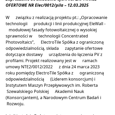
OFERTOWE NR Elec/0012/pila – 12.03.2025
W związku z realizacją projektu pt.: „Opracowanie
technologii produkcji i linii produkcyjnej EleWall -
modułowej fasady fotowoltaicznej o wysokiej
sprawności w technologii Concentrated
Photovoltaics”, ElectroTile Spółka z ograniczoną
odpowiedzialnością, składa zapytanie ofertowe
dotyczące dostawy urządzenia do łączenia PV z
profilami. Projekt realizowany jest w ramach
umowy NTE2/0012/2022 z dnia 24 marca 2023
roku pomiędzy ElectroTile Spółka z ograniczoną
odpowiedzialnością (Liderem konsorcjum) i
Instytutem Maszyn Przepływowych im. Roberta
Szewalskiego Polskiej Akademii Nauk
(Konsorcjantem), a Narodowym Centrum Badań i
Rozwoju.