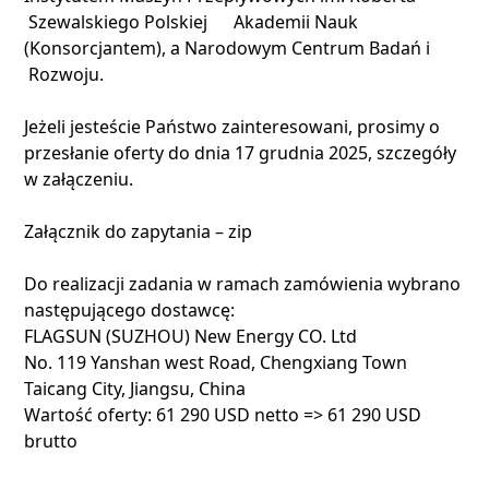
Szewalskiego Polskiej Akademii Nauk
(Konsorcjantem), a Narodowym Centrum Badań i
Rozwoju.
Jeżeli jesteście Państwo zainteresowani, prosimy o
przesłanie oferty do dnia 17 grudnia 2025, szczegóły
w załączeniu.
Załącznik do zapytania – zip
Do realizacji zadania w ramach zamówienia wybrano
następującego dostawcę:
FLAGSUN (SUZHOU) New Energy CO. Ltd
No. 119 Yanshan west Road, Chengxiang Town
Taicang City, Jiangsu, China
Wartość oferty: 61 290 USD netto => 61 290 USD
brutto