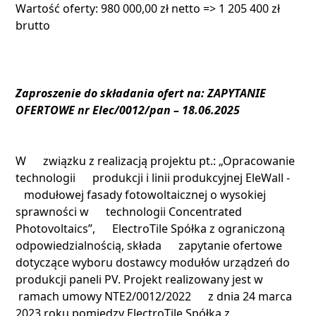
Wartość oferty: 980 000,00 zł netto => 1 205 400 zł
brutto
Zaproszenie do składania ofert na: ZAPYTANIE
OFERTOWE nr Elec/0012/pan – 18.06.2025
W związku z realizacją projektu pt.: „Opracowanie
technologii produkcji i linii produkcyjnej EleWall -
modułowej fasady fotowoltaicznej o wysokiej
sprawności w technologii Concentrated
Photovoltaics”, ElectroTile Spółka z ograniczoną
odpowiedzialnością, składa zapytanie ofertowe
dotyczące wyboru dostawcy modułów urządzeń do
produkcji paneli PV. Projekt realizowany jest w
ramach umowy NTE2/0012/2022 z dnia 24 marca
2023 roku pomiędzy ElectroTile Spółka z