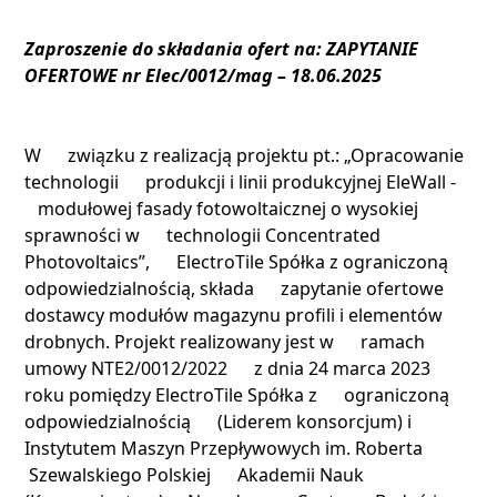
Zaproszenie do składania ofert na: ZAPYTANIE
OFERTOWE nr Elec/0012/mag – 18.06.2025
W związku z realizacją projektu pt.: „Opracowanie
technologii produkcji i linii produkcyjnej EleWall -
modułowej fasady fotowoltaicznej o wysokiej
sprawności w technologii Concentrated
Photovoltaics”, ElectroTile Spółka z ograniczoną
odpowiedzialnością, składa zapytanie ofertowe
dostawcy modułów magazynu profili i elementów
drobnych. Projekt realizowany jest w ramach
umowy NTE2/0012/2022 z dnia 24 marca 2023
roku pomiędzy ElectroTile Spółka z ograniczoną
odpowiedzialnością (Liderem konsorcjum) i
Instytutem Maszyn Przepływowych im. Roberta
Szewalskiego Polskiej Akademii Nauk