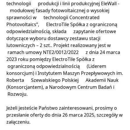
technologii produkcji i linii produkcyjnej EleWall -
modułowej fasady fotowoltaicznej o wysokiej
sprawności w technologii Concentrated
Photovoltaics”, ElectroTile Spółka z ograniczoną
odpowiedzialnością, składa zapytanie ofertowe
dotyczące wyboru dostawcy zestawu stacji
lutowniczych – 2 szt.. Projekt realizowany jest w
ramach umowy NTE2/0012/2022 z dnia 24 marca
2023 roku pomiędzy ElectroTile Spółka z
ograniczoną odpowiedzialnością (Liderem
konsorcjum) i Instytutem Maszyn Przepływowych im.
Roberta Szewalskiego Polskiej Akademii Nauk
(Konsorcjantem), a Narodowym Centrum Badań i
Rozwoju.
Jeżeli jesteście Państwo zainteresowani, prosimy o
przesłanie oferty do dnia 26 marca 2025, szczegóły w
załączeniu.