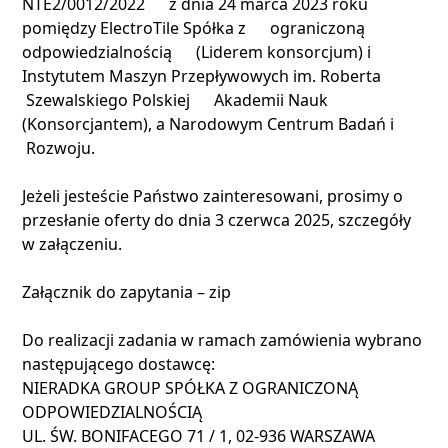
NTE2/0012/2022 z dnia 24 marca 2023 roku
pomiędzy ElectroTile Spółka z ograniczoną
odpowiedzialnością (Liderem konsorcjum) i
Instytutem Maszyn Przepływowych im. Roberta
Szewalskiego Polskiej Akademii Nauk
(Konsorcjantem), a Narodowym Centrum Badań i
Rozwoju.
Jeżeli jesteście Państwo zainteresowani, prosimy o
przesłanie oferty do dnia 3 czerwca 2025, szczegóły
w załączeniu.
Załącznik do zapytania – zip
Do realizacji zadania w ramach zamówienia wybrano
następującego dostawcę:
NIERADKA GROUP SPÓŁKA Z OGRANICZONĄ
ODPOWIEDZIALNOŚCIĄ
UL. ŚW. BONIFACEGO 71 / 1, 02-936 WARSZAWA