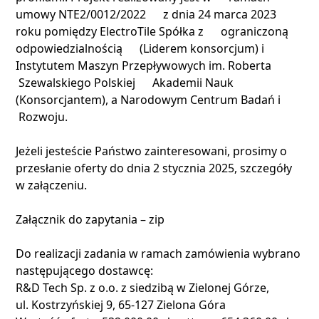
umowy NTE2/0012/2022 z dnia 24 marca 2023
roku pomiędzy ElectroTile Spółka z ograniczoną
odpowiedzialnością (Liderem konsorcjum) i
Instytutem Maszyn Przepływowych im. Roberta
Szewalskiego Polskiej Akademii Nauk
(Konsorcjantem), a Narodowym Centrum Badań i
Rozwoju.
Jeżeli jesteście Państwo zainteresowani, prosimy o
przesłanie oferty do dnia 2 stycznia 2025, szczegóły
w załączeniu.
Załącznik do zapytania – zip
Do realizacji zadania w ramach zamówienia wybrano
następującego dostawcę:
R&D Tech Sp. z o.o. z siedzibą w Zielonej Górze,
ul. Kostrzyńskiej 9, 65-127 Zielona Góra