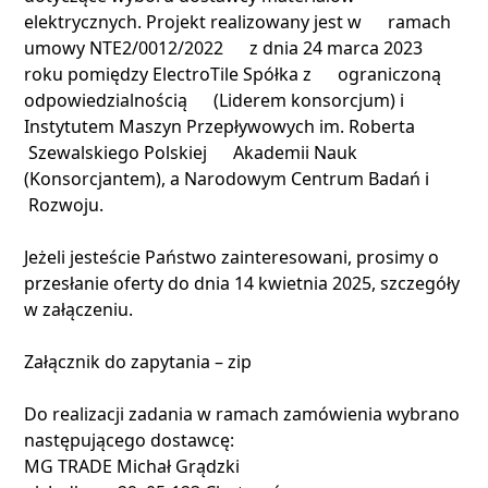
elektrycznych. Projekt realizowany jest w ramach
umowy NTE2/0012/2022 z dnia 24 marca 2023
roku pomiędzy ElectroTile Spółka z ograniczoną
odpowiedzialnością (Liderem konsorcjum) i
Instytutem Maszyn Przepływowych im. Roberta
Szewalskiego Polskiej Akademii Nauk
(Konsorcjantem), a Narodowym Centrum Badań i
Rozwoju.
Jeżeli jesteście Państwo zainteresowani, prosimy o
przesłanie oferty do dnia 14 kwietnia 2025, szczegóły
w załączeniu.
Załącznik do zapytania – zip
Do realizacji zadania w ramach zamówienia wybrano
następującego dostawcę:
MG TRADE Michał Grądzki