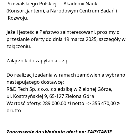
Szewalskiego Polskiej Akademii Nauk
(Konsorcjantem), a Narodowym Centrum Badań i
Rozwoju.
Jeżeli jesteście Państwo zainteresowani, prosimy o
przesłanie oferty do dnia 19 marca 2025, szczegóły w
załączeniu.
Załącznik do zapytania – zip
Do realizacji zadania w ramach zamówienia wybrano
następującego dostawcę:
R&D Tech Sp. z o.o. z siedzibą w Zielonej Górze,
ul. Kostrzyńskiej 9, 65-127 Zielona Góra
Wartość oferty: 289 000,00 zł netto => 355 470,00 zł
brutto
Zaproszenie do składania ofert na: ZAPYTANIE