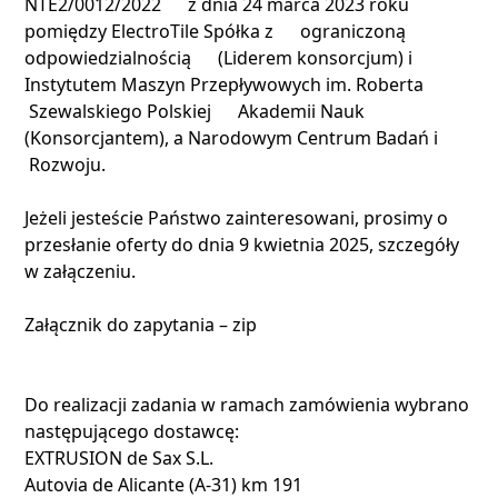
NTE2/0012/2022 z dnia 24 marca 2023 roku
pomiędzy ElectroTile Spółka z ograniczoną
odpowiedzialnością (Liderem konsorcjum) i
Instytutem Maszyn Przepływowych im. Roberta
Szewalskiego Polskiej Akademii Nauk
(Konsorcjantem), a Narodowym Centrum Badań i
Rozwoju.
Jeżeli jesteście Państwo zainteresowani, prosimy o
przesłanie oferty do dnia 9 kwietnia 2025, szczegóły
w załączeniu.
Załącznik do zapytania – zip
Do realizacji zadania w ramach zamówienia wybrano
następującego dostawcę:
EXTRUSION de Sax S.L.
Autovia de Alicante (A-31) km 191