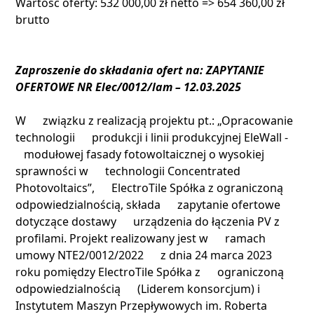
Wartość oferty: 532 000,00 zł netto => 654 360,00 zł
brutto
Zaproszenie do składania ofert na: ZAPYTANIE
OFERTOWE NR Elec/0012/lam – 12.03.2025
W związku z realizacją projektu pt.: „Opracowanie
technologii produkcji i linii produkcyjnej EleWall -
modułowej fasady fotowoltaicznej o wysokiej
sprawności w technologii Concentrated
Photovoltaics”, ElectroTile Spółka z ograniczoną
odpowiedzialnością, składa zapytanie ofertowe
dotyczące dostawy urządzenia do łączenia PV z
profilami. Projekt realizowany jest w ramach
umowy NTE2/0012/2022 z dnia 24 marca 2023
roku pomiędzy ElectroTile Spółka z ograniczoną
odpowiedzialnością (Liderem konsorcjum) i
Instytutem Maszyn Przepływowych im. Roberta