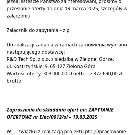
Jeżeli jesteście Państwo zainteresowani, prosimy o
przesłanie oferty do dnia 19 marca 2025, szczegóły w
załączeniu.
Załącznik do zapytania – zip
Do realizacji zadania w ramach zamówienia wybrano
następującego dostawcę:
R&D Tech Sp. z o.o. z siedzibą w Zielonej Górze,
ul. Kostrzyńskiej 9, 65-127 Zielona Góra
Wartość oferty: 303 000,00 zł netto => 372 690,00
zł
brutto
Zaproszenie do składania ofert na: ZAPYTANIE
OFERTOWE nr Elec/0012/sl – 19.03.2025
W związku z realizacją projektu pt.: „Opracowanie