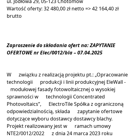
ul. Jodłowa 29, 05-123 Chotomów
Wartość oferty: 32 480,00 zł netto => 42 164,40 zł
brutto
Zaproszenie do składania ofert na: ZAPYTANIE
OFERTOWE nr Elec/0012/bla – 07.04.2025
W związku z realizacją projektu pt.: „Opracowanie
technologii produkcji i linii produkcyjnej EleWall -
modułowej fasady fotowoltaicznej o wysokiej
sprawności w technologii Concentrated
Photovoltaics”, ElectroTile Spółka z ograniczoną
odpowiedzialnością, składa zapytanie ofertowe
dotyczące wyboru dostawcy dostawcy blachy.
Projekt realizowany jest w ramach umowy
NTE2/0012/2022 z dnia 24 marca 2023 roku