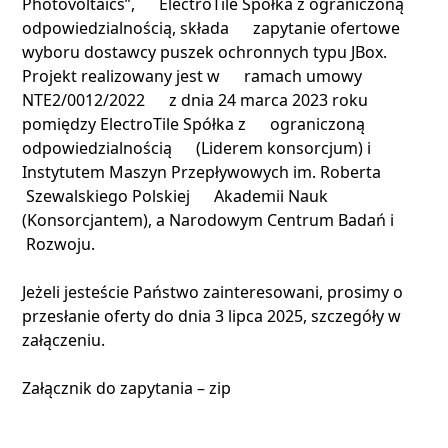
Photovoltaics”, ElectroTile Spółka z ograniczoną
odpowiedzialnością, składa zapytanie ofertowe
wyboru dostawcy puszek ochronnych typu JBox.
Projekt realizowany jest w ramach umowy
NTE2/0012/2022 z dnia 24 marca 2023 roku
pomiędzy ElectroTile Spółka z ograniczoną
odpowiedzialnością (Liderem konsorcjum) i
Instytutem Maszyn Przepływowych im. Roberta
Szewalskiego Polskiej Akademii Nauk
(Konsorcjantem), a Narodowym Centrum Badań i
Rozwoju.
Jeżeli jesteście Państwo zainteresowani, prosimy o
przesłanie oferty do dnia 3 lipca 2025, szczegóły w
załączeniu.
Załącznik do zapytania – zip