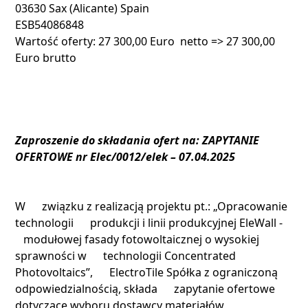
03630 Sax (Alicante) Spain
ESB54086848
Wartość oferty: 27 300,00 Euro netto => 27 300,00
Euro brutto
Zaproszenie do składania ofert na: ZAPYTANIE
OFERTOWE nr Elec/0012/elek – 07.04.2025
W związku z realizacją projektu pt.: „Opracowanie
technologii produkcji i linii produkcyjnej EleWall -
modułowej fasady fotowoltaicznej o wysokiej
sprawności w technologii Concentrated
Photovoltaics”, ElectroTile Spółka z ograniczoną
odpowiedzialnością, składa zapytanie ofertowe
dotyczące wyboru dostawcy materiałów