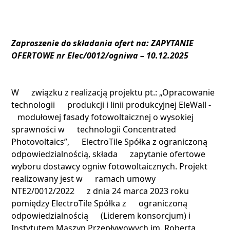
Zaproszenie do składania ofert na: ZAPYTANIE
OFERTOWE nr Elec/0012/ogniwa – 10.12.2025
W związku z realizacją projektu pt.: „Opracowanie
technologii produkcji i linii produkcyjnej EleWall -
modułowej fasady fotowoltaicznej o wysokiej
sprawności w technologii Concentrated
Photovoltaics”, ElectroTile Spółka z ograniczoną
odpowiedzialnością, składa zapytanie ofertowe
wyboru dostawcy ogniw fotowoltaicznych. Projekt
realizowany jest w ramach umowy
NTE2/0012/2022 z dnia 24 marca 2023 roku
pomiędzy ElectroTile Spółka z ograniczoną
odpowiedzialnością (Liderem konsorcjum) i
Instytutem Maszyn Przepływowych im. Roberta