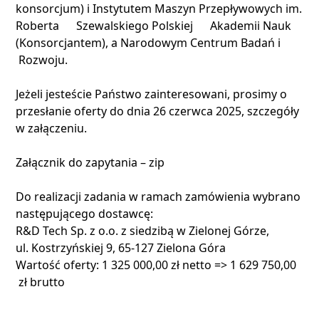
konsorcjum) i Instytutem Maszyn Przepływowych im.
Roberta Szewalskiego Polskiej Akademii Nauk
(Konsorcjantem), a Narodowym Centrum Badań i
Rozwoju.
Jeżeli jesteście Państwo zainteresowani, prosimy o
przesłanie oferty do dnia 26 czerwca 2025, szczegóły
w załączeniu.
Załącznik do zapytania – zip
Do realizacji zadania w ramach zamówienia wybrano
następującego dostawcę:
R&D Tech Sp. z o.o. z siedzibą w Zielonej Górze,
ul. Kostrzyńskiej 9, 65-127 Zielona Góra
Wartość oferty: 1 325 000,00 zł netto => 1 629 750,00
zł brutto