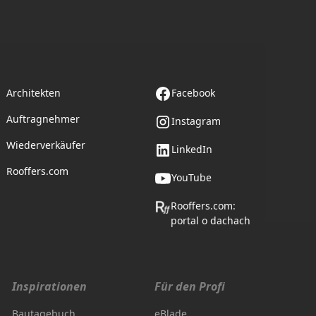
Partnerschaft
Folge uns
Architekten
Facebook
Auftragnehmer
Instagram
Wiederverkäufer
LinkedIn
Rooffers.com
YouTube
Rooffers.com:
portal o dachach
Inspirationen
Für den Profi
Bautagebuch
eBlade