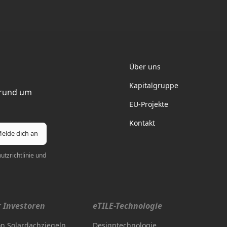
Elektrotil
Über uns
Kapitalgruppe
 rund um
EU-Projekte
Kontakt
tzrichtlinie
und
r Investoren
eTILE-Technologie
n Solardachziegeln
Designtechnologie