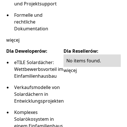
und Projektsupport
Formelle und
rechtliche
Dokumentation
więcej
Dla Deweloperów:
Dla Resellerów:
No items found.
eTILE Solardächer:
Wettbewerbsvorteil im
więcej
Einfamilienhausbau
Verkaufsmodelle von
Solardächern in
Entwicklungsprojekten
Komplexes
Solarökosystem in
einem Einfamilienhaus