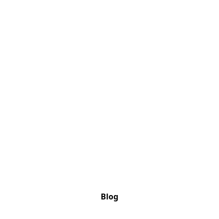
Der Hafen der
Zukunft: Wie ein
Traditionshaus in
Barth zu neuem
Leben erwachte
Blog