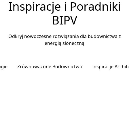
Inspiracje i Poradniki
BIPV
Odkryj nowoczesne rozwiązania dla budownictwa z
energią słoneczną
ogie
Zrównoważone Budownictwo
Inspiracje Archi