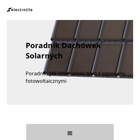
Poradnik Dachówek
Solarnych
Poradniki jak integrować dom z ogniwami
fotowoltaicznymi