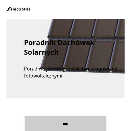
Poradnik Dachówek
Solarnych
Poradniki jak integrować dom z ogniwami
fotowoltaicznymi