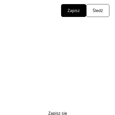
Zapisz
Śledź
Zapisz się do naszego
newslettera
Bądź na bieżąco z nowościami, wydarzeniami i
informacjami z branży.