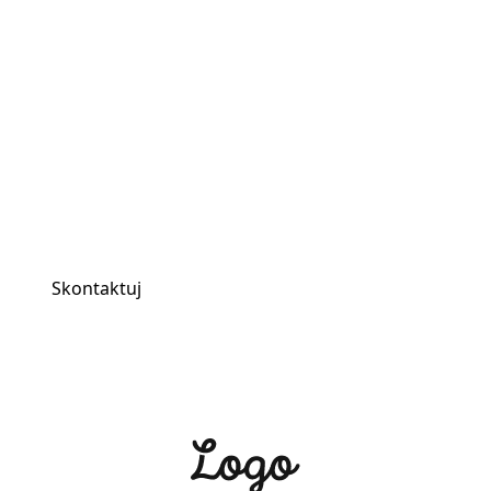
Zamów swoje zip-
screeny już dziś!
Skontaktuj się z nami, aby dowiedzieć się więcej o
naszych innowacyjnych zip-screenach.
Skontaktuj
Zamów