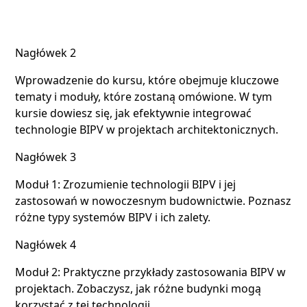
Nagłówek 2
Nagłówek 2
Nagłówek 3
Wprowadzenie do kursu, które obejmuje kluczowe
tematy i moduły, które zostaną omówione. W tym
Nagłówek 4
kursie dowiesz się, jak efektywnie integrować
technologie BIPV w projektach architektonicznych.
Nagłówek 5
Nagłówek 3
Nagłówek 6
Moduł 1: Zrozumienie technologii BIPV i jej
zastosowań w nowoczesnym budownictwie. Poznasz
różne typy systemów BIPV i ich zalety.
Nagłówek 4
Moduł 2: Praktyczne przykłady zastosowania BIPV w
projektach. Zobaczysz, jak różne budynki mogą
korzystać z tej technologii.