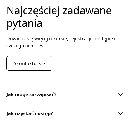
Najczęściej zadawane
pytania
Dowiedz się więcej o kursie, rejestracji, dostępie i
szczegółach treści.
Skontaktuj się
Jak mogę się zapisać?
Aby się zapisać, odwiedź naszą stronę rejestracyjną.
Jak uzyskać dostęp?
Wypełnij formularz i dokonaj płatności. Otrzymasz
potwierdzenie na e-mail.
Dostęp do kursu uzyskasz po zakończeniu