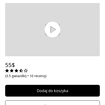
showroomów w całej Europie. Oferujemy możliwość
najlepsze dla swojej nieruchomości.
zobaczenia naszych produktów na żywo oraz
uzyskania fachowej porady. Nasz zespół z
przyjemnością pomoże Ci w wyborze najlepszego
rozwiązania.
55$
(3.5 gwiazdki) • 10 recenzji
Dodaj do koszyka