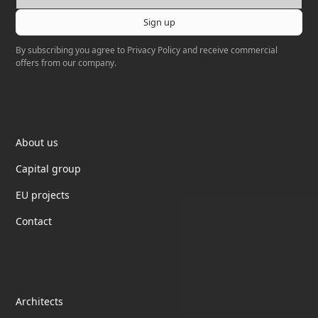
By subscribing you agree to
Privacy Policy
and receive commercial
offers from our company.
Elektrotil
About us
Capital group
EU projects
Contact
partnership
Architects