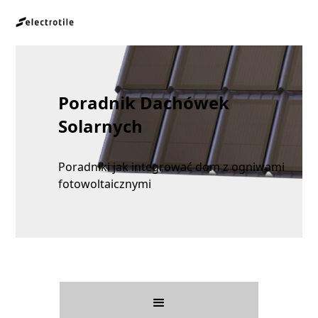
Poradnik Dachówek
Solarnych
Poradniki jak integrować dom z ogniwami
fotowoltaicznymi