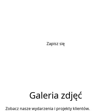
Bądź na bieżąco z nowościami, wydarzeniami i
informacjami z branży.
Klikając Zapisz się, potwierdzasz akceptację naszych Warunków i Zasad.
Galeria zdjęć
Zobacz nasze wydarzenia i projekty klientów.